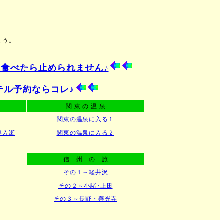
う。
食べたら止められません♪
テル予約ならコレ♪
関 東 の 温 泉
関東の温泉に入る１
奥入瀬
関東の温泉に入る２
信 州 の 旅
その１～軽井沢
その２～小諸･上田
その３～長野・善光寺