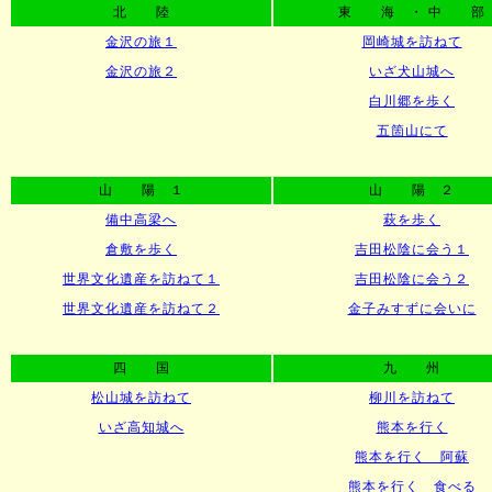
北 陸
東 海 ・ 中 部
金沢の旅１
岡崎城を訪ねて
金沢の旅２
いざ犬山城へ
白川郷を歩く
五箇山にて
山 陽 １
山 陽 ２
備中高梁へ
萩を歩く
倉敷を歩く
吉田松陰に会う１
世界文化遺産を訪ねて１
吉田松陰に会う２
世界文化遺産を訪ねて２
金子みすずに会いに
四 国
九 州
松山城を訪ねて
柳川を訪ねて
いざ高知城へ
熊本を行く
熊本を行く 阿蘇
熊本を行く 食べる