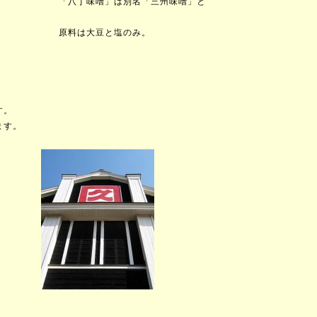
「三州味噌」と
塩のみ。
す。
す。