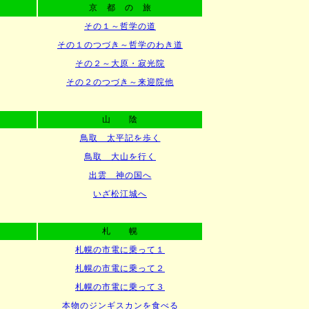
京 都 の 旅
その１～哲学の道
その１のつづき～哲学のわき道
その２～大原・寂光院
その２のつづき～来迎院他
山 陰
鳥取 太平記を歩く
鳥取 大山を行く
出雲 神の国へ
いざ松江城へ
札 幌
札幌の市電に乗って１
札幌の市電に乗って２
札幌の市電に乗って３
本物のジンギスカンを食べる