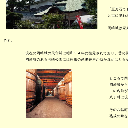
「五万石でも
と世に謳われ
岡崎城は家康
家康もこの岡崎城で
です。
現在の岡崎城の天守閣は昭和３４年に復元されており、昔の状
岡崎城のある岡崎公園には家康の産湯井戸が嘘か真かはともかく
ところで岡崎と
岡崎城から八丁
この名前が付い
八丁村は現在「
その八帖町に足
熟成の時を待っ