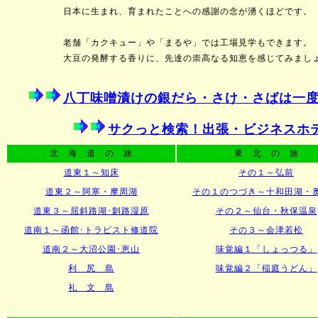
日本に生まれ、育まれたことへの感謝の念が湧くほどです。
老舗「カクキュー」や「まるや」では工場見学もできます。
大豆の発酵する香りに、先達の崇高なる知恵を感じてみましょ
八丁味噌漬けの銀だら・さけ・さばは一度
サクっと検索！出張・ビジネスホ
北 海 道 の 旅
東 北 の 旅
道東１～知床
その１～弘前
道東２～阿寒・摩周湖
その１のつづき～十和田湖・
道東３～屈斜路湖･釧路湿原
その２～仙台・秋保温泉
道南１～函館･トラピスト修道院
その３～会津若松
道南２～大沼公園･恵山
味覚編１「しょっつる」
利 尻 島
味覚編２「稲庭うどん」
礼 文 島