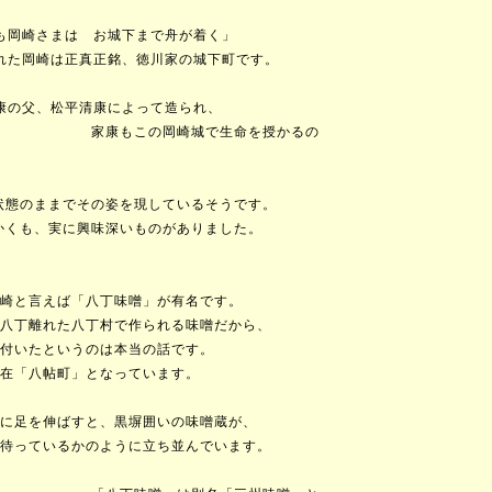
岡崎さまは お城下まで舟が着く」
た岡崎は正真正銘、徳川家の城下町です。
の父、松平清康によって造られ、
生命を授かるの
態のままでその姿を現しているそうです。
も、実に興味深いものがありました。
言えば「八丁味噌」が有名です。
離れた八丁村で作られる味噌だから、
たというのは本当の話です。
八帖町」となっています。
を伸ばすと、黒塀囲いの味噌蔵が、
ているかのように立ち並んでいます。