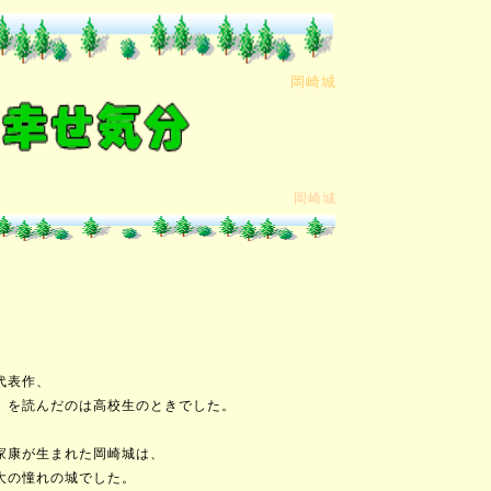
岡崎城
岡崎城
表作、
を読んだのは高校生のときでした。
康が生まれた
岡崎
城
は、
の憧れの城でした。