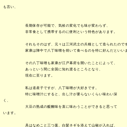
「八丁味噌」は別名
も言い、
原料は大豆と
長期保存が可能で、気候の変化でも味が変わらず、
非常食として携帯するのに便利という特色があります。
それもそのはず、元々は三河武士の兵糧として造られたので
家康は陣中で八丁味噌を焼いて食べるのを特に好んだといいま
その八丁味噌も家康が江戸幕府を開いたことによって、
あっという間に全国に知れ渡るところとなり、
現在に至ります。
私は道産子ですが、八丁味噌が大好きです。
特に味噌汁にすると、出し汁が要らないくらい味わい深
く、
大豆の熟成の醍醐味を直に味わうことができると思って
います。
具はなめこと三つ葉、白髪ネギを添えて山椒が入れば、