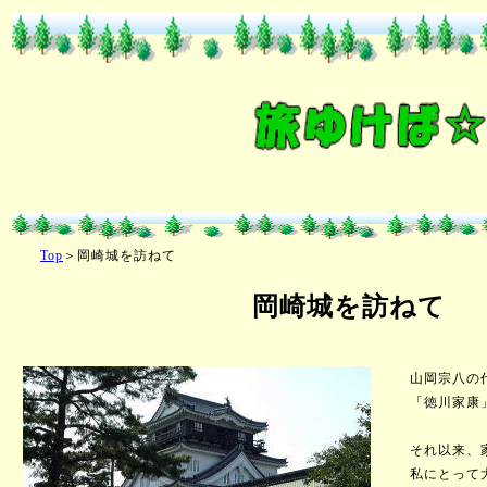
Top
＞岡崎城を訪ねて
岡崎城を訪ねて
山岡宗八の代
「徳川家康」
それ以来、家
私にとって大